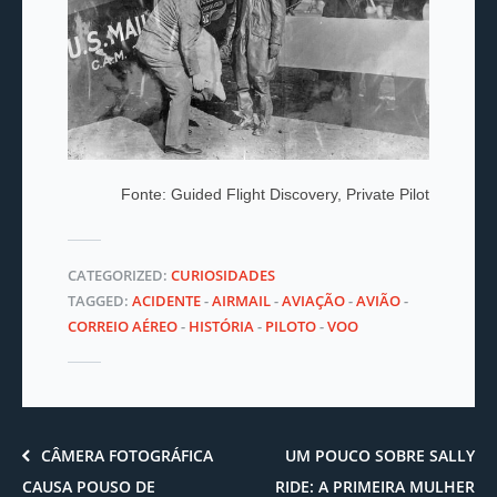
Fonte: Guided Flight Discovery, Private Pilot
CATEGORIZED:
CURIOSIDADES
TAGGED:
ACIDENTE
-
AIRMAIL
-
AVIAÇÃO
-
AVIÃO
-
CORREIO AÉREO
-
HISTÓRIA
-
PILOTO
-
VOO
CÂMERA FOTOGRÁFICA
UM POUCO SOBRE SALLY
CAUSA POUSO DE
RIDE: A PRIMEIRA MULHER