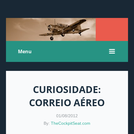
Menu
CURIOSIDADE:
CORREIO AÉREO
01/08/2012
By:
TheCockpitSeat.com