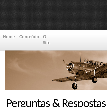
Home
Conteúdo
O
Site
Perguntas & Respostas